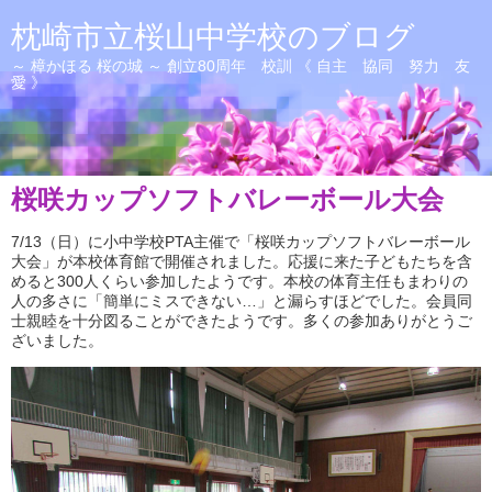
枕崎市立桜山中学校のブログ
～ 樟かほる 桜の城 ～ 創立80周年 校訓 《 自主 協同 努力 友
愛 》
桜咲カップソフトバレーボール大会
7/13（日）に小中学校PTA主催で「桜咲カップソフトバレーボール
大会」が本校体育館で開催されました。応援に来た子どもたちを含
めると300人くらい参加したようです。本校の体育主任もまわりの
人の多さに「簡単にミスできない…」と漏らすほどでした。会員同
士親睦を十分図ることができたようです。多くの参加ありがとうご
ざいました。