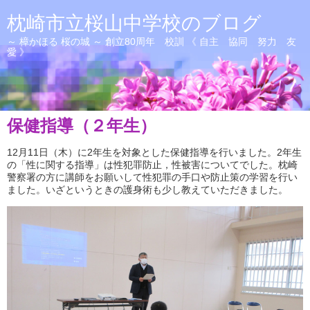
枕崎市立桜山中学校のブログ
～ 樟かほる 桜の城 ～ 創立80周年 校訓 《 自主 協同 努力 友
愛 》
保健指導（２年生）
12月11日（木）に2年生を対象とした保健指導を行いました。2年生
の「性に関する指導」は性犯罪防止，性被害についてでした。枕崎
警察署の方に講師をお願いして性犯罪の手口や防止策の学習を行い
ました。いざというときの護身術も少し教えていただきました。