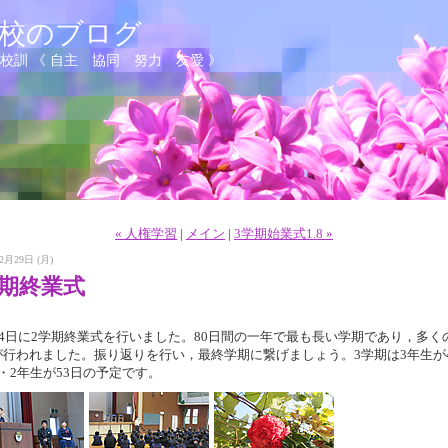
学校のブログ
 校訓 《 自主 協同 努力 友愛 》
« 人権学習
|
メイン
|
3学期始業式1.8 »
2月29日 (月)
学期終業式
月24日に2学期終業式を行いました。80日間の一年で最も長い学期であり，多く
が行われました。振り返りを行い，最終学期に繋げましょう。3学期は3年生が4
・2年生が53日の予定です。