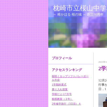
枕崎市立桜山中
～ 樟かほる 桜の城 ～ 創立80周年
プロフィール
2025年1
2
アクセスランキング
桜咲くカップソフトバレーボー
ル大会
12
行事
1学期終業式
日，1
乗り入れ授業
学校だより7月号
租税教室（３年）
2年修学旅行（3日目）４